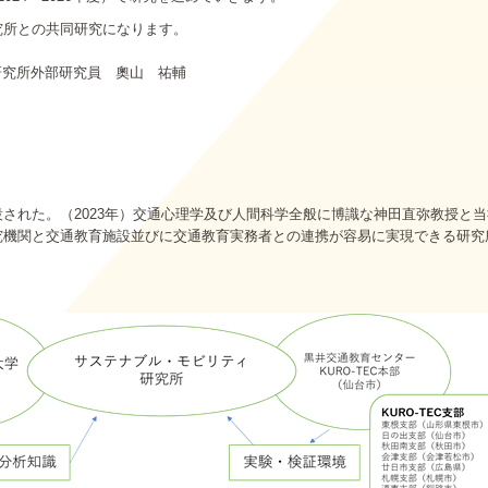
究所との共同研究になります。
外部研究員 奧山 祐輔
れた。（2023年）交通心理学及び人間科学全般に博識な神田直弥教授と当社
究機関と交通教育施設並びに交通教育実務者との連携が容易に実現できる研究