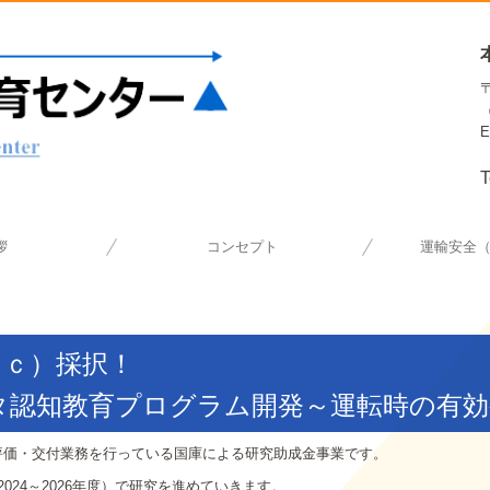
E
T
拶
コンセプト
運輸安全
運輸安全マ
認定セミナ
適性診
（ｃ）採択！
タ認知教育プログラム開発～運転時の有効
評価・交付業務を行っている国庫による研究助成金事業です。
24～2026年度）で研究を進めていきます。