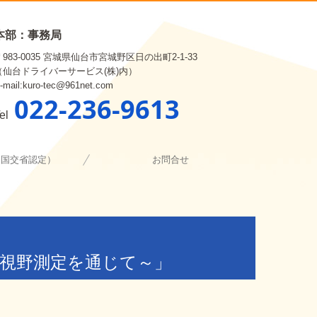
本部：事務局
〒983-0035 宮城県仙台市宮城野区日の出町2-1-33
（仙台ドライバーサービス(株)内）
-mail:kuro-tec@961net.com
022-236-9613
el
（国交省認定）
お問合せ
ネジメント評価
ー [申込み]
断・指導講習
視野測定を通じて～」