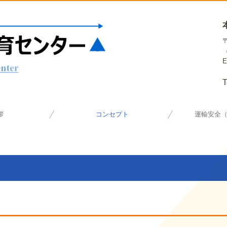
E
T
拶
コンセプト
運輸安全
運輸安全マ
認定セミナ
適性診