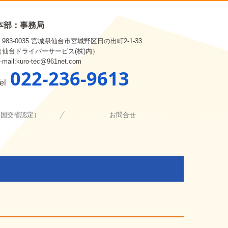
本部：事務局
〒983-0035 宮城県仙台市宮城野区日の出町2-1-33
（仙台ドライバーサービス(株)内）
-mail:kuro-tec@961net.com
022-236-9613
el
（国交省認定）
お問合せ
ネジメント評価
ー [申込み]
断・指導講習